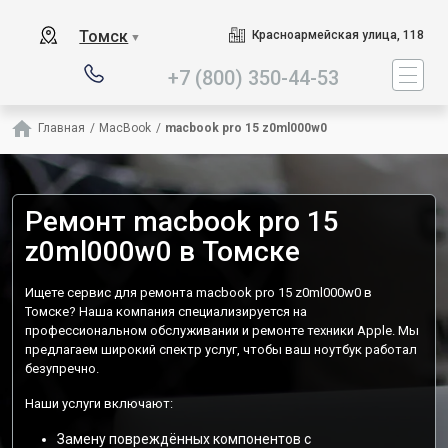
Наш сервисный центр специа
Томск
Красноармейская улица, 118
▼
+7 (800) 350-44-53
Главная
/
MacBook
/
macbook pro 15 z0ml000w0
Ремонт macbook pro 15
z0ml000w0 в Томске
Ищете сервис для ремонта macbook pro 15 z0ml000w0 в
Томске? Наша компания специализируется на
профессиональном обслуживании и ремонте техники Apple. Мы
предлагаем широкий спектр услуг, чтобы ваш ноутбук работал
безупречно.
Наши услуги включают:
Замену повреждённых компонентов с