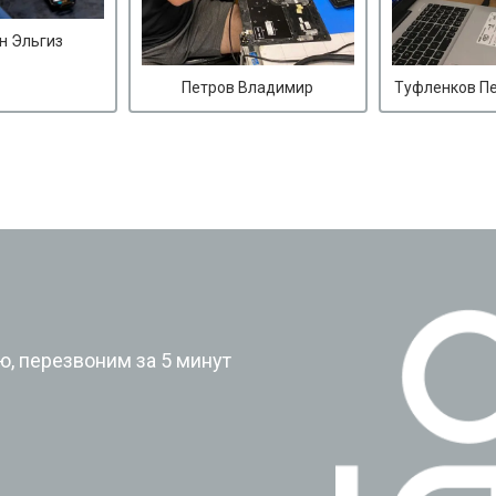
н Эльгиз
Петров Владимир
Туфленков П
?
, перезвоним за 5 минут