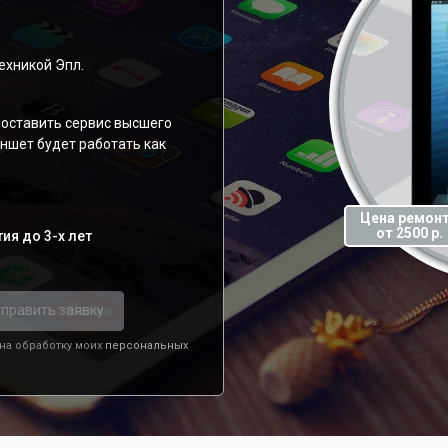
ехникой Эпл.
оставить сервис высшего
аншет будет работать как
Цена ремон
от 2500 р.
ия до 3-х лет
править заявку
 на обработку моих
персональных