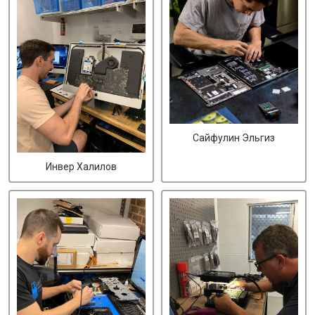
Сайфулин Эльгиз
Инвер Халилов