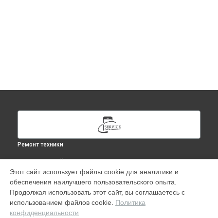
Ремонт техники
ВЫБЕРИ СВОЙ ГОРОД
Этот сайт использует файлы cookie для аналитики и
Ремонт iPad Pro 10.5 в
Москве
обеспечения наилучшего пользовательского опыта.
Ремонт iPad Pro 10.5 в
Краснодаре
Продолжая использовать этот сайт, вы соглашаетесь с
Ремонт iPad Pro 10.5 в
Ростове-на-Дону
использованием файлов cookie.
Политика
конфиденциальности
Ремонт iPad Pro 10.5 в
Нижнем Новгороде