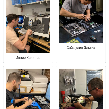
Сайфулин Эльгиз
Инвер Халилов