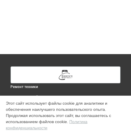
Ремонт техники
ВЫБЕРИ СВОЙ ГОРОД
Этот сайт использует файлы cookie для аналитики и
Ремонт Apple Watch Series 9 41 mm в
Москве
обеспечения наилучшего пользовательского опыта.
Ремонт Apple Watch Series 9 41 mm в
Краснодаре
Продолжая использовать этот сайт, вы соглашаетесь с
Ремонт Apple Watch Series 9 41 mm в
Ростове-на-Дону
использованием файлов cookie.
Политика
конфиденциальности
Ремонт Apple Watch Series 9 41 mm в
Нижнем Новгороде