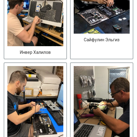
Сайфулин Эльгиз
Инвер Халилов