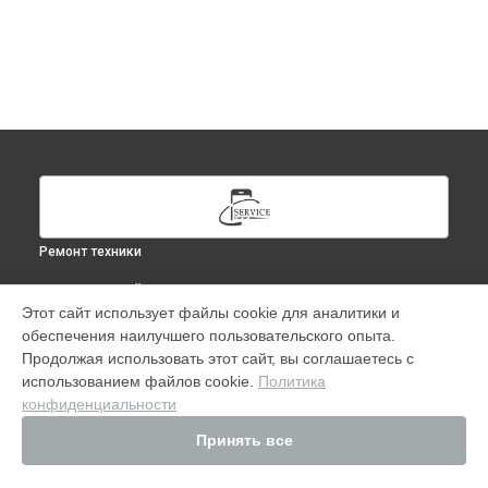
Ремонт техники
ВЫБЕРИ СВОЙ ГОРОД
Этот сайт использует файлы cookie для аналитики и
Ремонт iPhone 14 Plus в
Москве
обеспечения наилучшего пользовательского опыта.
Ремонт iPhone 14 Plus в
Краснодаре
Продолжая использовать этот сайт, вы соглашаетесь с
Ремонт iPhone 14 Plus в
Ростове-на-Дону
использованием файлов cookie.
Политика
конфиденциальности
Ремонт iPhone 14 Plus в
Нижнем Новгороде
Ремонт iPhone 14 Plus в
Новосибирске
Принять все
Ремонт iPhone 14 Plus в
Челябинске
Ремонт iPhone 14 Plus в
Екатеринбурге