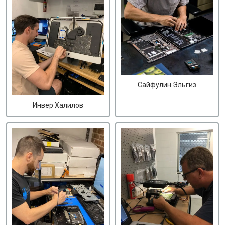
Сайфулин Эльгиз
Инвер Халилов