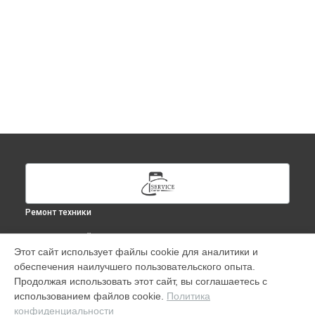
Ремонт техники
ВЫБЕРИ СВОЙ ГОРОД
Этот сайт использует файлы cookie для аналитики и
Ремонт Тюнера Apple TV в
Москве
обеспечения наилучшего пользовательского опыта.
Ремонт Тюнера Apple TV в
Краснодаре
Продолжая использовать этот сайт, вы соглашаетесь с
Ремонт Тюнера Apple TV в
Ростове-на-Дону
использованием файлов cookie.
Политика
конфиденциальности
Ремонт Тюнера Apple TV в
Нижнем Новгороде