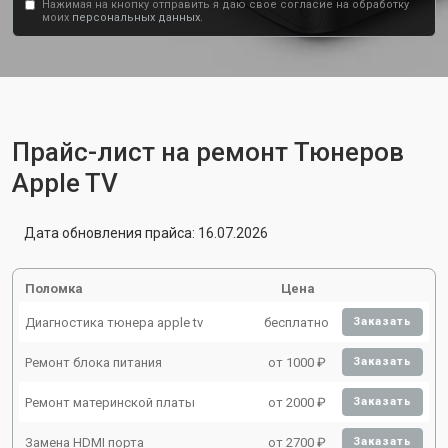
Нажимая на кнопку отправить я даю свое согласие на обработку
моих
персональных данных.
Прайс-лист на ремонт Тюнеров
Apple TV
Дата обновления прайса: 16.07.2026
Поломка
Цена
Диагностика тюнера apple tv
бесплатно
Заказать
Ремонт блока питания
от 1000 ₽
Заказать
Ремонт материнской платы
от 2000 ₽
Заказать
Замена HDMI порта
от 2700 ₽
Заказать